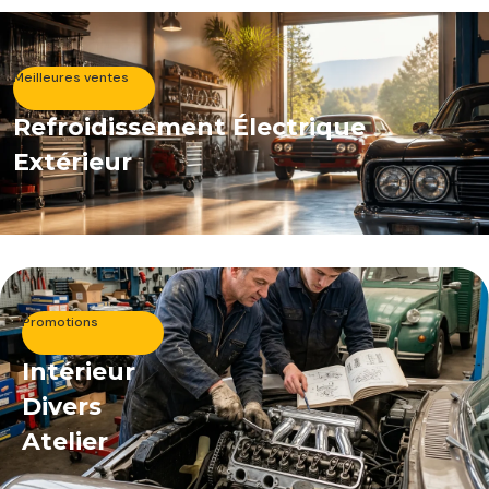
Meilleures ventes
Refroidissement Électrique
Extérieur
Promotions
Intérieur
Divers
Atelier