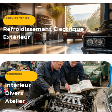
Meilleures ventes
Refroidissement Électrique
Extérieur
Promotions
Intérieur
Divers
Atelier